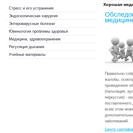
Хорошая мед
Стресс и его устранения
Обследо
Эндоскопическая хирургия
медицин
Энтеровирусные болезни
Ювенология проблемы здоровья
Медицина, здравоохранение
Регуляция дыхания
Учебные материалы
Правильно соб
жалобы, осмотр
проведенное о
(пальпация, ау
перкуссия) - з
поставленного 
всем этом мож
дополнительны
заболеваний.
Центр сертифи