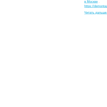
в Москве
.
https://demontaz
Читать дальше.
0
1
2
3
4
5
6
7
8
39
40