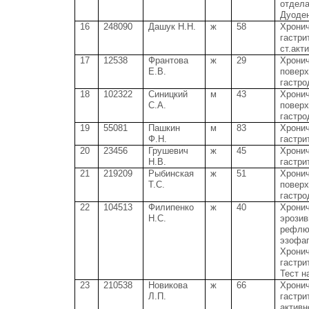
отдела
Дуоден
16
248090
Дашук Н.Н.
ж
58
Хрони
гастри
ст.акт
17
12538
Франтова
ж
29
Хрони
Е.В.
повер
гастро
18
102322
Синицкий
м
43
Хрони
С.А.
повер
гастро
19
55081
Пашкин
м
83
Хрони
Ф.Н.
гастрит
20
23456
Грушевич
ж
45
Хрони
Н.В.
гастрит
21
219209
Рыбинская
ж
51
Хрони
Т.С.
повер
гастро
22
104513
Филипенко
ж
40
Хрони
Н.С.
эрози
рефлю
эзофаг
Хрони
гастрит
Тест н
23
210538
Новикова
ж
66
Хрони
Л.П.
гастрит
активн