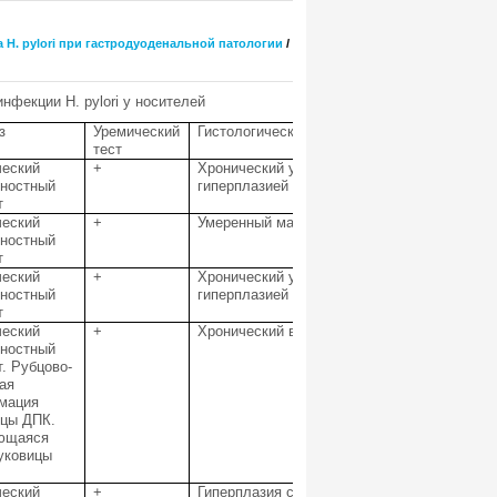
H. pylori при гастродуоденальной патологии
/
нфекции H. pylori у носителей
з
Уремический
Гистологические данные
тест
ческий
+
Хронический умеренно выраженный умеренн
хностный
гиперплазией
т
ческий
+
Умеренный малоинтенсивный гастрит
хностный
т
ческий
+
Хронический умеренно выраженный малоакт
хностный
гиперплазией
т
ческий
+
Хронический выраженный умеренно активны
хностный
т. Рубцово-
ая
мация
ицы ДПК.
ющаяся
уковицы
ческий
+
Гиперплазия с эрозированием и полипообра