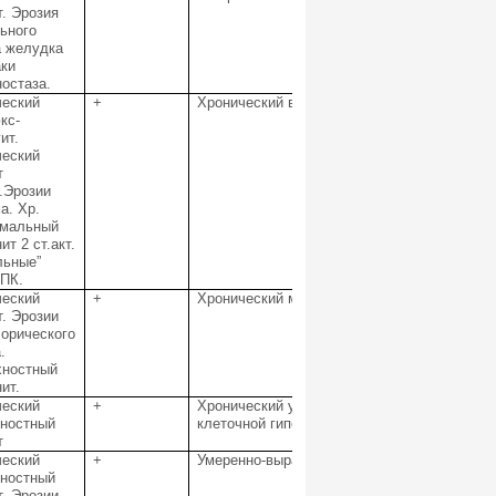
т. Эрозия
ьного
а желудка
ки
остаза.
ческий
+
Хронический выраженный высокоактивный э
кс-
ит.
ческий
т
т.Эрозии
а. Хр.
имальный
ит 2 ст.акт.
льные”
ПК.
ческий
+
Хронический маловыраженный, малоактивны
т. Эрозии
орического
.
хностный
ит.
ческий
+
Хронический умеренно выраженный малоакт
хностный
клеточной гиперплазией.
т
ческий
+
Умеренно-выраженный высокоактивный эроз
хностный
т. Эрозии