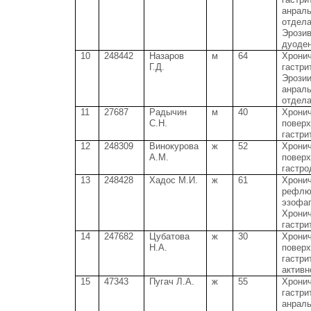
анраль
отдела
Эрози
дуоден
10
248442
Назаров
м
64
Хрони
Г.Д.
гастрит
Эрози
анраль
отдела
11
27687
Радычин
м
40
Хрони
С.Н.
повер
гастри
12
248309
Винокурова
ж
52
Хрони
А.М.
повер
гастро
13
248428
Хадос М.И.
ж
61
Хрони
рефлю
эзофаг
Хрони
гастрит
14
247682
Цубатова
ж
30
Хрони
Н.А.
повер
гастрит
активн
15
47343
Пугач Л.А.
ж
55
Хрони
гастри
анраль