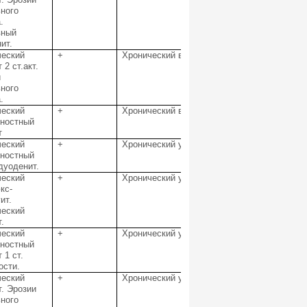
ного
.
вный
ит.
ческий
+
Хронический вырыженный умеренно-активны
 2 ст.акт.
и
ного
.
ческий
+
Хронический выраженный умеренно активны
хностный
т
ческий
+
Хронический умеренно выраженный высокоа
хностный
дуоденит.
ческий
+
Хронический умеренно выраженный высокоа
кс-
ит.
ческий
.
ческий
+
Хронический умеренновыраженный, малоакт
хностный
 1 ст.
ости.
ческий
+
Хронический умеренно выраженный высокоа
т. Эрозии
ного