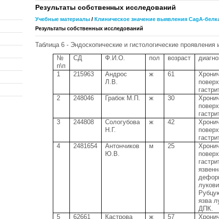
Результаты собственных исследований
Учебные материалы
/
Клиническое значение выявления CagA-белка 
Результаты собственных исследований
Таблица 6 - Эндоскопические и гистологические проявления и
№
СД
Ф.И.О.
пол
возраст
диагно
п\п
1
215963
Андрос
ж
61
Хрони
Л.В.
повер
гастри
2
248046
Грабок М.П.
ж
30
Хрони
повер
гастри
3
244808
Сологубова
ж
42
Хрони
Н.Г.
повер
гастри
4
2481654
Антончиков
м
25
Хрони
Ю.В.
повер
гастри
язвенн
дефор
луков
Рубцу
язва л
ДПК.
5
62661
Кастрова
ж
57
Хрони