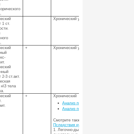
и
орического
.
ческий
Хронический умеренно-выраженный, высокоа
 1 ст.
ости.
и
ного
.
ческий
+
Хронический умеренно-выраженный, умерен
вный
кс-
ит.
ческий
нный
 2-3 ст.акт.
еская
 н\3 тела
а.
ческий
+
Хронический
.
Анализ полученных материалов эндос
ит.
Анализ полученных материалов эндос
Смотрите также
Пследствия курения
1. Легочно-дыхательная система В област