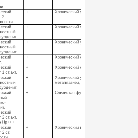
.
ит.
ческий
+
Хронический умеренно-выраженный, малоак
т 2
ивности.
ческий
+
Хронический умеренно-выраженный, малоакт
хностный
дуоденит.
ческий
+
Хронический умеренно-выраженный, малоакт
хностный
дуоденит.
ческий
+
Хронический слабовыраженный малоактивны
.
ческий
+
Хронический слабовыраженный малоактивны
 1 ст.акт.
ческий
+
Хронический умеренно-выраженный, умеренн
хностный
метаплазией, лимфоидно-клеточной гиперп
дуоденит.
ческий
+
Слизистая фундального отдела желудка но
вный
кс-
ит.
ческий
 2 ст.акт.
а Нр+++
ческий
+
Хронический маловыраженный слабоактивны
 2 ст.
ости.