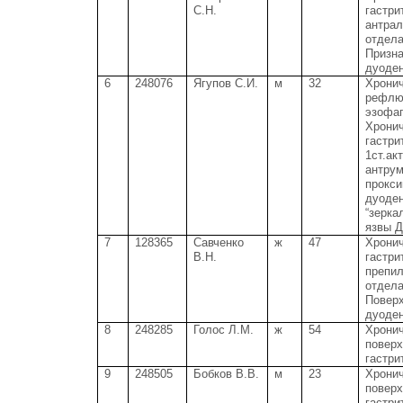
С.Н.
гастри
антрал
отдел
Призна
дуоден
6
248076
Ягупов С.И.
м
32
Хрони
рефлю
эзофаг
Хрони
гастри
1ст.ак
антрум
прокс
дуоден
“зерка
язвы Д
7
128365
Савченко
ж
47
Хрони
В.Н.
гастри
препил
отдела
Повер
дуоден
8
248285
Голос Л.М.
ж
54
Хрони
повер
гастри
9
248505
Бобков В.В.
м
23
Хрони
повер
гастри