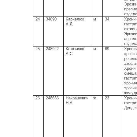
Эрози
препил
отдела
24
34890
Карнелюк
м
34
Хрони
А.Д.
гастрит
активн
Эрози
анраль
отдела
25
248922
Кожемяко
м
69
Хрони
А.С.
эрози
рефлю
эзофаг
Хрони
смеша
гастрит
хронич
эрозия
желудк
26
248656
Некрашевич
ж
23
Хрони
Н.А.
гастрит
Дуоден