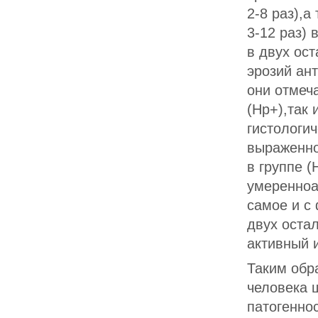
2-8 раз),
3-12 раз) 
в двух ост
эрозий ан
они отмеча
(Нр+),так
гистологич
выраженно
в группе 
умеренноа
самое и с
двух оста
активный 
Таким обр
человека 
патогенно