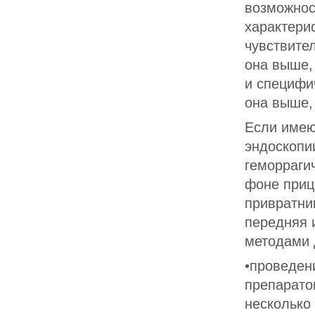
возможнос
характери
чувствител
она выше,
и специфич
она выше,
Если имею
эндоскопи
геморрагич
фоне приц
привратник
передняя 
методами д
•проведен
препарато
несколько