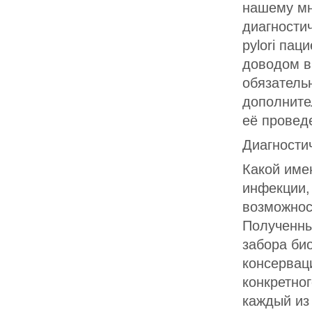
нашему мн
диагности
pylori пац
доводом в
обязатель
дополните
её провед
Диагности
Какой име
инфекции, 
возможнос
Полученны
забора био
консервац
конкретно
каждый из