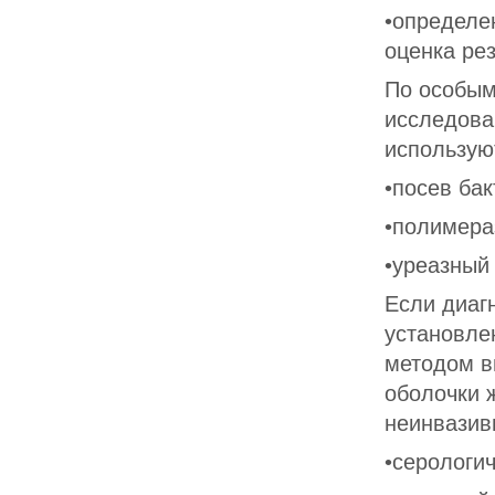
•определе
оценка рез
По особым
исследова
использую
•посев ба
•полимера
•уреазный
Если диаг
установле
методом в
оболочки ж
неинвазив
•серологи