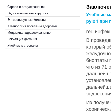
Заключе
Стресс и его устранения
Эндоскопическая хирургия
Учебные м
Энтеровирусные болезни
pylori при
Ювенология проблемы здоровья
ген инфекц
Медицина, здравоохранение
Регуляция дыхания
В проведе
Учебные материалы
который о
желудочно
биоптаты 
что из 71 
дальнейше
установле
дальнейше
эндоскопич
Из получе
хронически