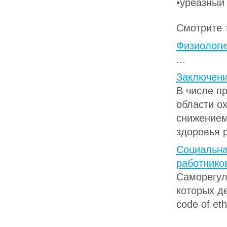
•уреазный
Смотрите 
Физиологи
...
Заключен
В числе п
области о
снижением
здоровья р
Социальна
работнико
Саморегул
которых д
code of et