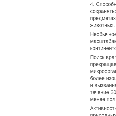
4. Способ
сохранять
предметах
животных.
Необычное
масштабам
континент
Поиск вра
прекращае
микроорга
более изо
и вызванна
течение 2
менее пол
Активност
природных