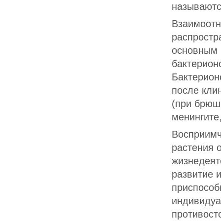
называютс
Взаимоот
распростр
основным 
бактерион
Бактерион
после кли
(при брюш
менингите,
Восприимч
растения 
жизнедеят
развитие 
приспособ
индивидуа
противост