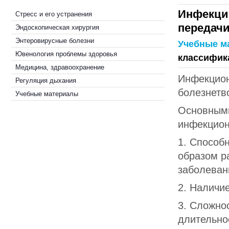
Инфекцио
Стресс и его устранения
передач
Эндоскопическая хирургия
Энтеровирусные болезни
Учебные м
Ювенология проблемы здоровья
классифик
Медицина, здравоохранение
Инфекцион
Регуляция дыхания
болезнетв
Учебные материалы
Основными
инфекцион
1. Способ
образом р
заболеван
2. Наличи
3. Сложно
длительно