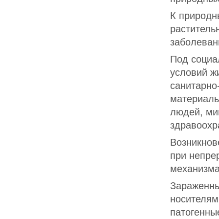
К природн
раститель
заболевани
Под социа
условий ж
санитарно
материаль
людей, ми
здравоохра
Возникнов
при непре
механизма
Зараженны
носителям
патогенны