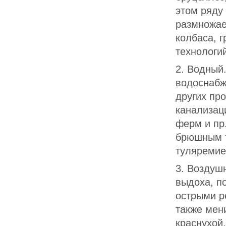
этом ряду
размножает
колбаса, 
технологи
2. Водный
водоснабж
других пр
канализац
ферм и пр
брюшным т
туляремие
3. Воздуш
выдоха, п
острыми р
также мен
краснухой,