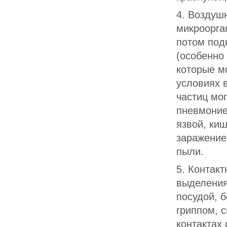
4. Воздуш
микроорга
потом под
(особенно
которые м
условиях 
частиц мог
пневмоние
язвой, ки
заражение
пыли.
5. Контак
выделения
посудой, б
гриппом, 
контактах