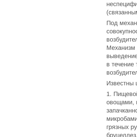
неспецифи
(связанны
Под механ
совокупно
возбудите
Механизм 
выведение
в течение 
возбудите
Известны 
1. Пищево
овощами, 
запачканн
микробами
грязных р
бруцеллез,