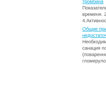
тромбина
Показател
временя. 2
4.Активност
Общие при
недостато
Необходим
санация по
(поваренн
гломеруло