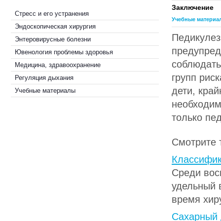
Заключение
Стресс и его устранения
Учебные материа
Эндоскопическая хирургия
Педикулез
Энтеровирусные болезни
предупред
Ювенология проблемы здоровья
соблюдать
Медицина, здравоохранение
групп риск
Регуляция дыхания
дети, кра
Учебные материалы
необходим
только пе
Смотрите 
Классифи
Среди вос
удельный 
время хиру
Сахарный 