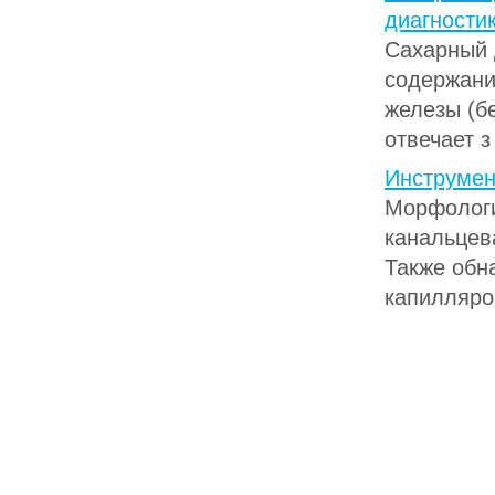
диагности
Сахарный 
содержани
железы (б
отвечает з 
Инструмен
Морфологи
канальцев
Также обн
капилляров