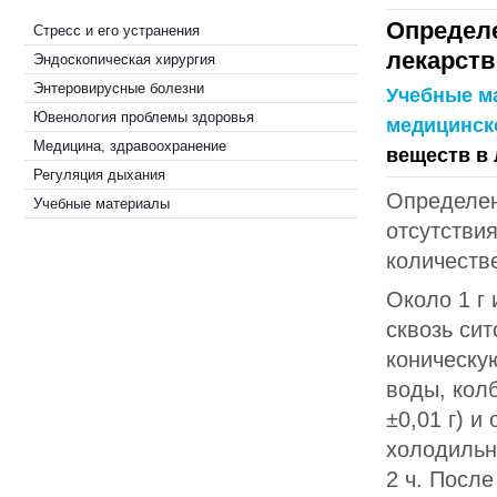
Определе
Стресс и его устранения
лекарст
Эндоскопическая хирургия
Энтеровирусные болезни
Учебные м
Ювенология проблемы здоровья
медицинск
Медицина, здравоохранение
веществ в
Регуляция дыхания
Определен
Учебные материалы
отсутстви
количеств
Около 1 г 
сквозь си
коническу
воды, кол
±0,01 г) и
холодильн
2 ч. Посл