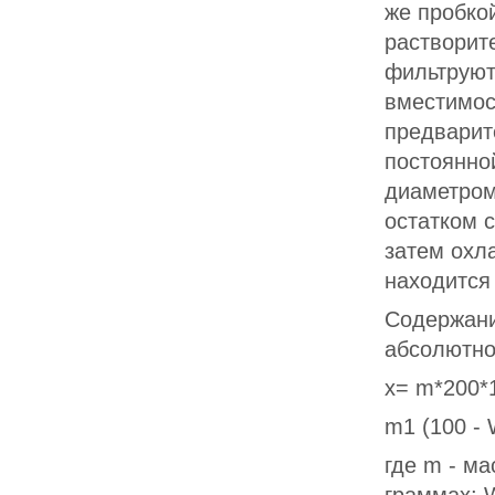
же пробко
растворит
фильтруют
вместимос
предварит
постоянно
диаметром
остатком 
затем охла
находится
Содержани
абсолютно
х= m*200*
m1 (100 - 
где m - ма