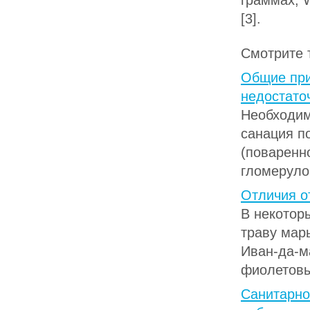
граммах; 
[3].
Смотрите 
Общие при
недостато
Необходим
санация по
(поваренн
гломеруло
Отличия о
В некотор
траву мар
Иван-да-м
фиолетовы
Санитарно