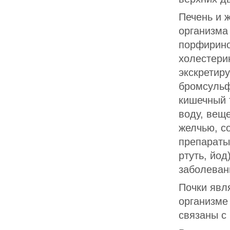
Печень и 
организма
порфирино
холестери
экскретир
бромсульф
кишечный 
воду, вещ
желчью, с
препараты
ртуть, йод
заболеван
Почки явл
организме
связаны с