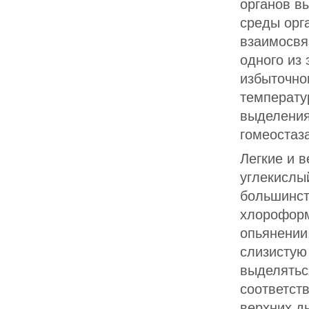
органов в
среды орг
взаимосвя
одного из 
избыточно
температу
выделения
гомеостаза
Легкие и 
углекислый
большинст
хлороформ
опьянении
слизистую
выделятьс
соответст
верхних д