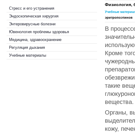
Физиология, 
Стресс и его устранения
Учебные материа
Эндоскопическая хирургия
эритропоэтинов
Энтеровирусные болезни
В процесс
Ювенология проблемы здоровья
значитель
Медицина, здравоохранение
использую
Регуляция дыхания
Кроме тог
Учебные материалы
чужеродны
препарато
обезврежи
такие веще
глюкуроно
вещества.
Органы, в
выделител
кожу, печ