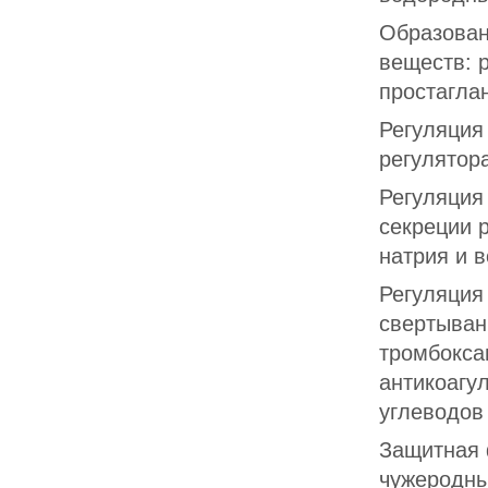
Образован
веществ: 
простагла
Регуляция
регулятора
Регуляция
секреции 
натрия и 
Регуляция
свертыван
тромбокса
антикоагу
углеводов
Защитная 
чужеродны