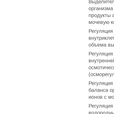
Выделител
организма
продукты 
мочевую к
Регуляция
внутрикле
объема вы
Регуляция
внутренне
осмотичес
(осморегу
Регуляция
баланса о
ионов с мо
Регуляция
водородны