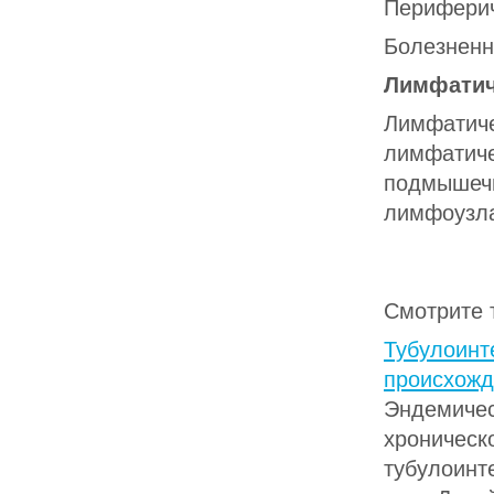
Перифериче
Болезненн
Лимфатич
Лимфатиче
лимфатиче
подмышечн
лимфоузла
Смотрите 
Тубулоинт
происхожд
Эндемичес
хроническ
тубулоинт