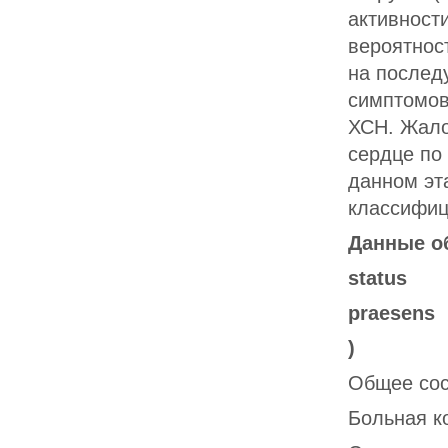
активност
вероятнос
на послед
симптомов
ХСН. Жало
сердце по
данном эт
классифиц
Данные об
status
praesens
)
Общее сос
Больная к