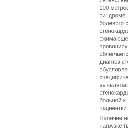
интенсивн
100 метро
синдроме.
болевого 
стенокарди
сжимающег
провоциру
облегчает
диагноз ст
обусловле
специфиче
выявлятьс
стенокард
больной к
пациентки 
Наличие и
нагрузке 