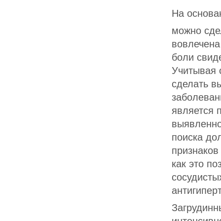
На основ
можно сде
вовлечена
боли свид
Учитывая 
сделать вы
заболеван
является 
выявленно
поиска до
признаков
как это по
сосудисты
антигипер
Загрудинн