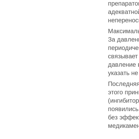
препаратов
адекватно
неперенос
Максимальн
За давлен
периодиче
связывает
давление 
указать не
Последняя
этого при
(ингибитор
появились
без эффек
медикамен