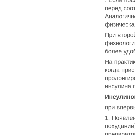
. Если по
перед соо
Аналогичн
физическая
При второ
физиологи
более удо
На практи
когда при
пролонгир
инсулина 
Инсулино
при вперв
1. Появле
похудание)
препарато