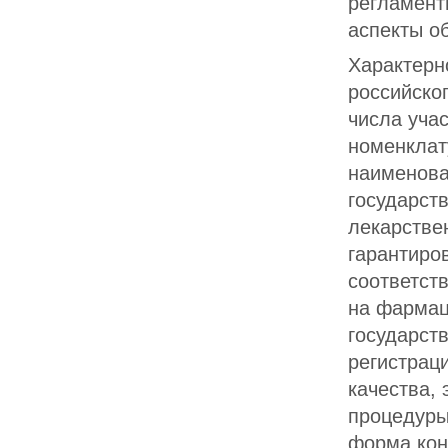
регламент
аспекты о
Характерн
российско
числа уча
номенклат
наименова
государст
лекарстве
гарантиро
соответст
на фармац
государст
регистрац
качества,
процедуры
форма кон