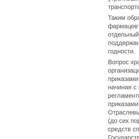
транспорти
Таким обр
фармацевт
отдельный
поддержан
годности.
Вопрос хр
организац
приказами
начиная с
регламент
приказами
Отраслевы
(до сих п
средств с
Государст