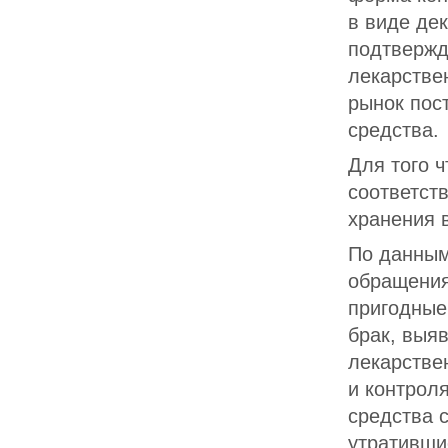
в виде де
подтвержд
лекарстве
рынок пос
средства.
Для того 
соответст
хранения 
По данным
обращения
пригодные
брак, выя
лекарстве
и контрол
средства 
утративши