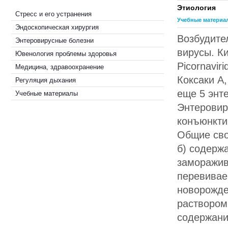
Этиология
Стресс и его устранения
Учебные материа
Эндоскопическая хирургия
Возбудите
Энтеровирусные болезни
вирусы. К
Ювенология проблемы здоровья
Picornavir
Медицина, здравоохранение
Коксаки А
Регуляция дыхания
еще 5 энт
Учебные материалы
Энтеровир
конъюнктив
Общие сво
б) содержа
заморажив
перевивае
новорожде
раствором
содержании