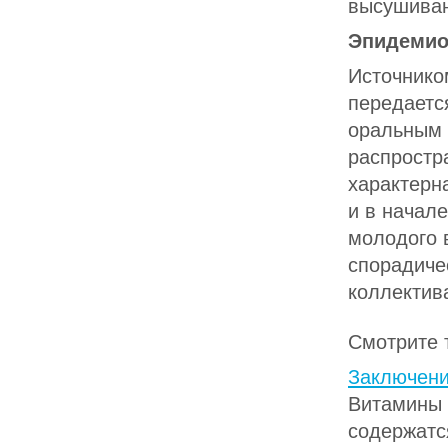
высушиван
Эпидемио
Источнико
передаетс
оральным 
распростр
характерн
и в начал
молодого 
спорадиче
коллектив
Смотрите 
Заключен
Витамины н
содержатс