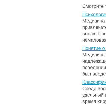
Смотрите 
Психологи
Медицина 
привлекат
высок. Пр
немаловажн
Понятие о
Медицинск
надлежаще
поведении
был введен
Классифи
Среди вос
удельный 
время хиру