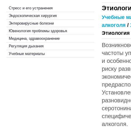
Этиологи
Стресс и его устранения
Эндоскопическая хирургия
Учебные м
Энтеровирусные болезни
алкоголя
/
Ювенология проблемы здоровья
Этиология
Медицина, здравоохранение
Возникнов
Регуляция дыхания
частоты у
Учебные материалы
и особенн
риску раз
экономиче
предраспо
Установле
разновидн
серотонин
специфиче
алкоголя.