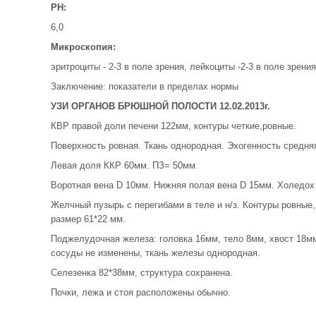
РН:
6,0
Микроскопия:
эритроциты - 2-3 в поле зрения, лейкоциты -2-3 в поле зрения
Заключение: показатели в пределах нормы
УЗИ ОРГАНОВ БРЮШНОЙ ПОЛОСТИ 12.02.2013г.
КВР правой доли печени 122мм, контуры четкие,ровные.
Поверхность ровная. Ткань однородная. Эхогенность средня
Левая доля ККР 60мм. ПЗ= 50мм
Воротная вена D 10мм. Нижняя полая вена D 15мм. Холедох
Желчный пузырь с перегибами в теле и н/з. Контуры ровные
размер 61*22 мм.
Поджелудочная железа: головка 16мм, тело 8мм, хвост 18мм
сосуды не изменены, ткань железы однородная.
Селезенка 82*38мм, структура сохранена.
Почки, лежа и стоя расположены обычно.