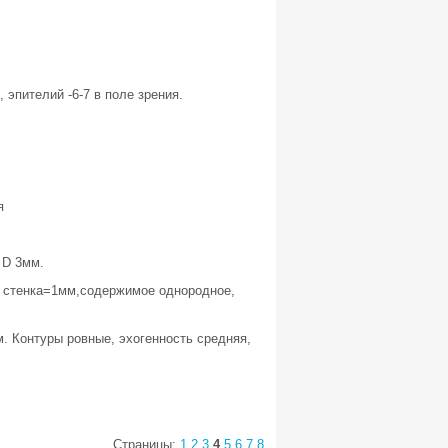
, эпителий -6-7 в поле зрения.
я
 D 3мм.
, стенка=1мм,содержимое однородное,
. Контуры ровные, эхогенность средняя,
Страницы:
1
2
3
4
5
6
7
8