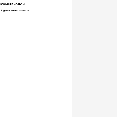
ихомегаколон
ий долихомегаколон