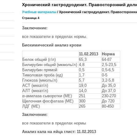
Хронический гастродуоденит. Правосторонний дол
Учебные материалы
/ Хронический гастродуоденит. Правосторонн
Страница 4
Заключение:
все показатели в пределах нормы.
Биохимический анализ крови
11.02.2013
Норма
Белок общий (г/л)
65,3
64-87
Билирубин общий (мкмоль/л)
4,8
2,5-23,5
Билирубин прямой
0,5
0,5-6,5
Тимоловая проба (ед)
1,7
0-5
Глюкоза (ммоль/л)
5,7
3,2-5,8
АСТ (мккат/л)
19,0
До 35,0
АЛТ (мккат/л)
14,0
До 37,0
α-амилаза сыворотки (МЕ)
251
230-270
Щелочная фосфатаза (МЕ)
300
До 720
ЛДГ (МЕ)
265
80-450
Заключение:
все показатели в пределах нормы
Анализ кала на яйца глист: 11.02.2013