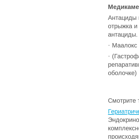
Медикаме
Антациды 
отрыжка и
антациды.
· Маалокс 
· (Гастро
репаратив
оболочке) 
Смотрите 
Гериатрич
Эндокрино
комплексн
происходя