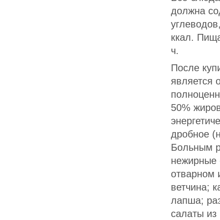
должна сод
углеводов,
ккал. Пищ
ч.
После куп
является 
полноценны
50% жиров
энергетиче
дробное (н
Больным р
нежирные с
отварном 
ветчина; к
лапша; ра
салаты из