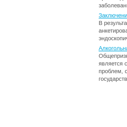
заболеван
Заключен
В результ
анкетиров
эндоскопи
Алкогольн
Общепризн
является 
проблем, 
государств