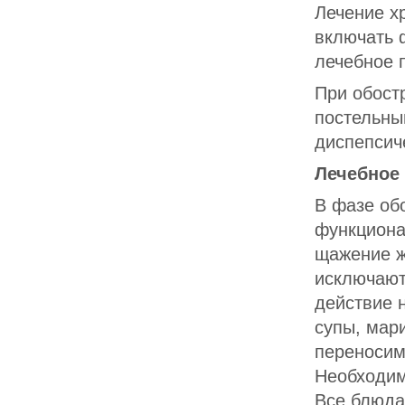
Лечение х
включать 
лечебное 
При обост
постельны
диспепсич
Лечебное 
В фазе об
функциона
щажение ж
исключают
действие 
супы, мар
переносим
Необходим
Все блюда