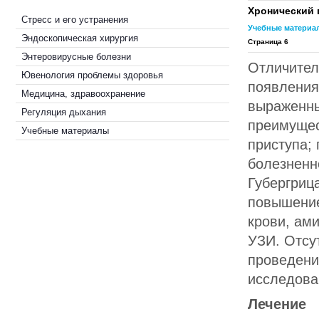
Хронический 
Стресс и его устранения
Учебные материа
Эндоскопическая хирургия
Страница 6
Энтеровирусные болезни
Отличител
Ювенология проблемы здоровья
появления
Медицина, здравоохранение
выраженны
Регуляция дыхания
преимущес
Учебные материалы
приступа;
болезненн
Губергриц
повышение
крови, ам
УЗИ. Отсу
проведени
исследова
Лечение