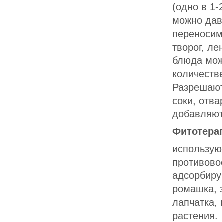
(одно в 1-
можно дав
переносим
творог, ле
блюда мож
количеств
Разрешают
соки, отв
добавляют
Фитотера
использую
противово
адсорбиру
ромашка, з
лапчатка, 
растения.