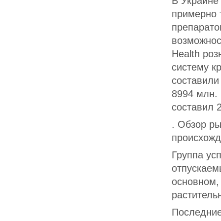
В Украине
примерно 
препарато
возможнос
Health ро
систему кр
составили
8994 млн. 
составил 
. Обзор р
происхожд
Группа ус
отпускаемы
основном,
раститель
Последние