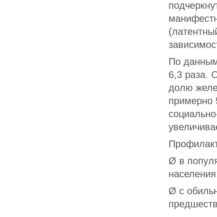
подчеркну
манифестно
(латентны
зависимос
По данным
6,3 раза.
долю желе
примерно 
социально
увеличивае
Профилак
Ø в попул
населения
Ø с обиль
предшеств