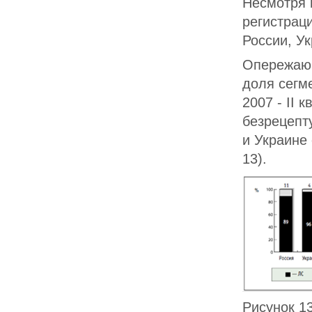
Несмотря 
регистрац
России, У
Опережающ
доля сегме
2007 - II 
безрецепт
и Украине
13).
Рисунок 1