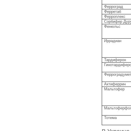
Ферроград
Ферретаб
Ферроплекс
Сорбифер Дур
Фенюльс
Иррадиан
Тардиферон
Гинотардифер
Ферроградуме
Актиферрин
Мальтофер
Мальтоферфо
Тотема