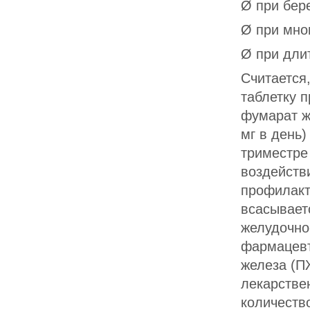
Ø при бер
Ø при мно
Ø при дли
Считается
таблетку 
фумарат ж
мг в день)
триместре
воздейств
профилакти
всасывает
желудочно
фармацевт
железа (П
лекарстве
количеств