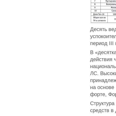
Десять ве
успокоите
период III 
В «десятк
действия 
националь
ЛС. Высок
принадлеж
на основе
форте, Фор
Структура
средств в