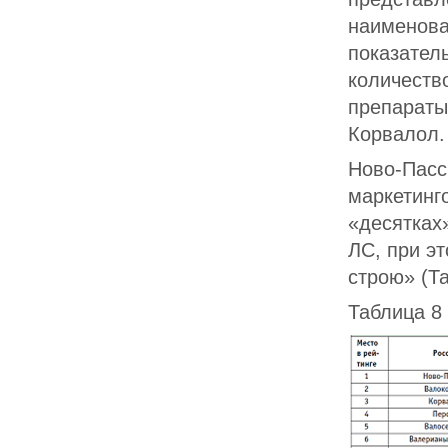
наименован
показател
количеств
препараты 
Корвалол.
Ново-Пасс
маркетинг
«десятках
ЛС, при э
строю» (Та
Таблица 8