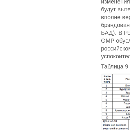
изменения
будут выт
вполне ве
брэндован
БАД). В Р
GMP обусл
российско
успокоител
Таблица 9