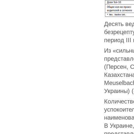
Десять ве
безрецепт
период III 
Из «сильн
представл
(Персен, С
Казахстан
Meuselbac
Украины) 
Количеств
успокоите
наименова
В Украине
представл