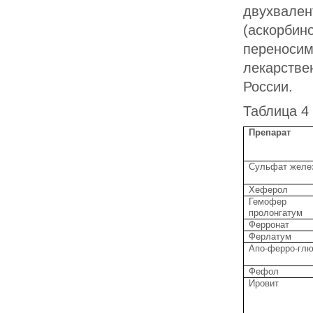
двухвален
(аскорбино
переносим
лекарстве
России.
Таблица 4
Препарат
Сульфат желе
Хеферол
Гемофер
пролонгатум
Ферронат
Ферлатум
Апо-ферро-глю
Фефол
Ировит