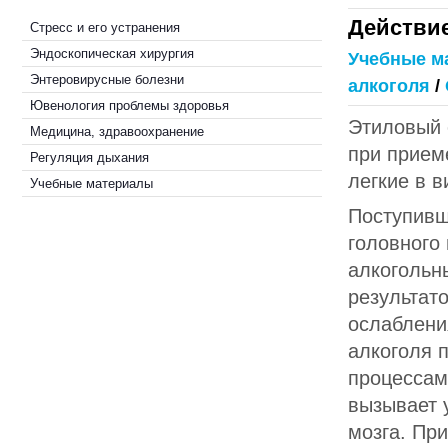
Действие
Стресс и его устранения
Эндоскопическая хирургия
Учебные м
Энтеровирусные болезни
алкоголя
/
Ювенология проблемы здоровья
Этиловый 
Медицина, здравоохранение
при прием
Регуляция дыхания
легкие в 
Учебные материалы
Поступивш
головного
алкогольн
результато
ослаблени
алкоголя 
процессам
вызывает у
мозга. При