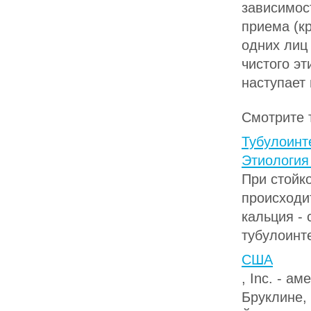
зависимост
приема (кр
одних лиц
чистого эт
наступает 
Смотрите 
Тубулоинт
Этиология
При стойк
происходи
кальция - 
тубулоинт
США
, Inc. - а
Бруклине,