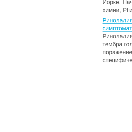
Йорке. На
химии, Pfiz
Ринолалия
симптомат
Ринолалия
тембра го
поражение
специфичес