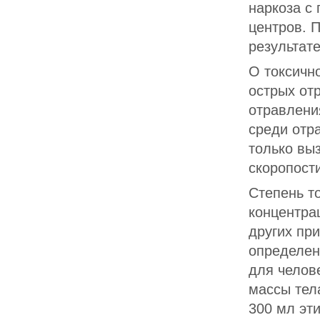
наркоза с
центров. 
результат
О токсичн
острых от
отравлени
среди отр
только вы
скоропост
Степень то
концентрац
других пр
определен
для челове
массы тел
300 мл эт